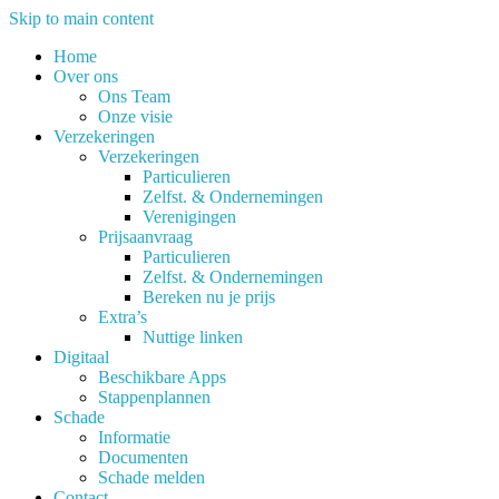
Skip to main content
Home
Over ons
Ons Team
Onze visie
Verzekeringen
Verzekeringen
Particulieren
Zelfst. & Ondernemingen
Verenigingen
Prijsaanvraag
Particulieren
Zelfst. & Ondernemingen
Bereken nu je prijs
Extra’s
Nuttige linken
Digitaal
Beschikbare Apps
Stappenplannen
Schade
Informatie
Documenten
Schade melden
Contact